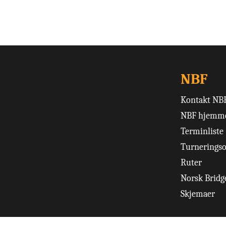
NBF
Kontakt NB
NBF hjemme
Terminliste
Turneringso
Ruter
Norsk Bridge
Skjemaer