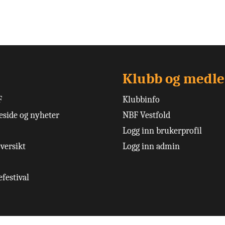
Klubb og medl
F
Klubbinfo
side og nyheter
NBF Vestfold
Logg inn brukerprofil
versikt
Logg inn admin
festival